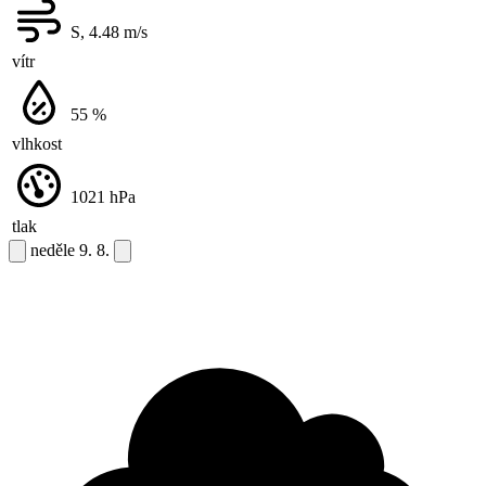
S, 4.48
m/s
vítr
55
%
vlhkost
1021
hPa
tlak
neděle
9. 8.