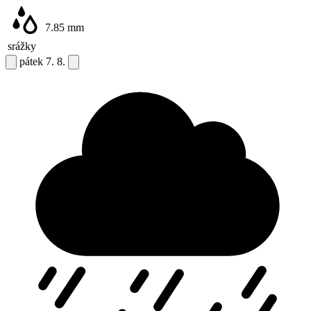
7.85
mm
srážky
pátek
7. 8.