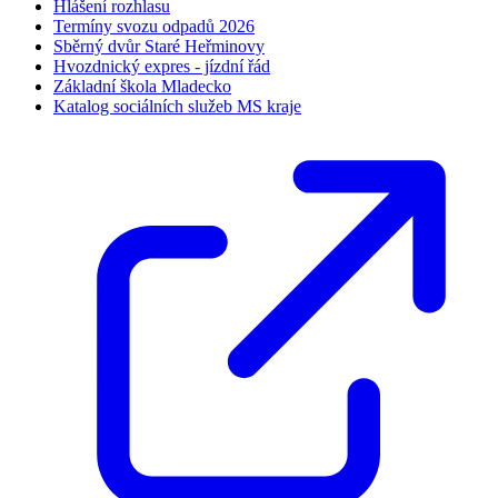
Hlášení rozhlasu
Termíny svozu odpadů 2026
Sběrný dvůr Staré Heřminovy
Hvozdnický expres - jízdní řád
Základní škola Mladecko
Katalog sociálních služeb MS kraje