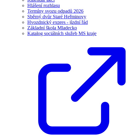
Hlášení rozhlasu
Termíny svozu odpadů 2026
Sběrný dvůr Staré Heřminovy
Hvozdnický expres - jízdní řád
Základní škola Mladecko
Katalog sociálních služeb MS kraje