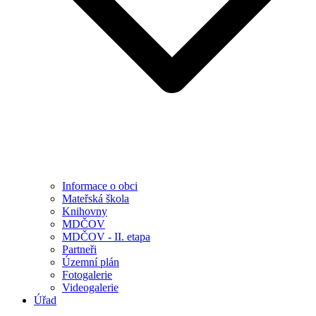
Informace o obci
Mateřská škola
Knihovny
MDČOV
MDČOV - II. etapa
Partneři
Územní plán
Fotogalerie
Videogalerie
Úřad