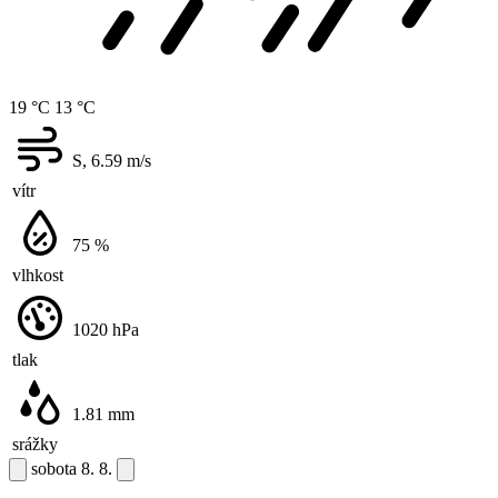
19 °C
13 °C
S, 6.59
m/s
vítr
75
%
vlhkost
1020
hPa
tlak
1.81
mm
srážky
sobota
8. 8.