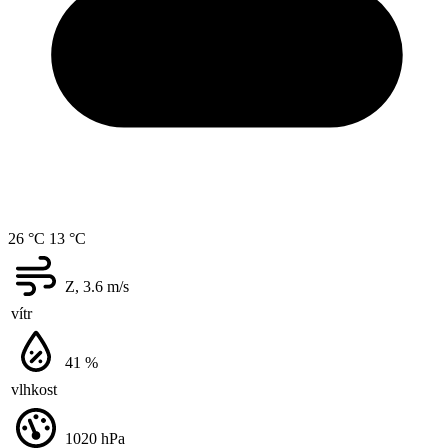
26 °C
13 °C
Z, 3.6
m/s
vítr
41
%
vlhkost
1020
hPa