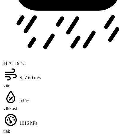
34 °C
19 °C
S, 7.69
m/s
vítr
53
%
vlhkost
1016
hPa
tlak