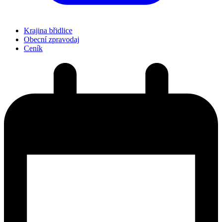
Krajina břidlice
Obecní zpravodaj
Ceník