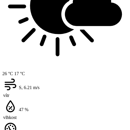
26 °C
17 °C
S, 6.21
m/s
vítr
47
%
vlhkost