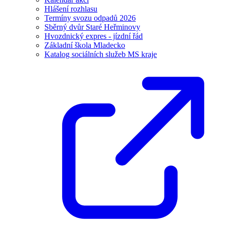
Hlášení rozhlasu
Termíny svozu odpadů 2026
Sběrný dvůr Staré Heřminovy
Hvozdnický expres - jízdní řád
Základní škola Mladecko
Katalog sociálních služeb MS kraje