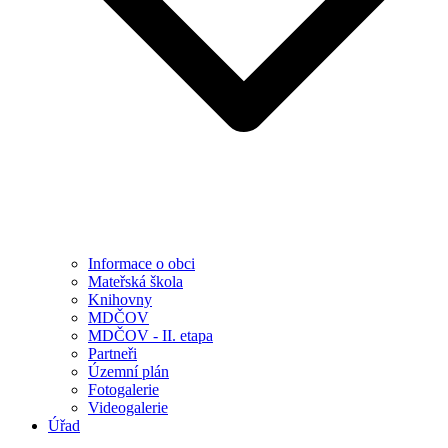
Informace o obci
Mateřská škola
Knihovny
MDČOV
MDČOV - II. etapa
Partneři
Územní plán
Fotogalerie
Videogalerie
Úřad