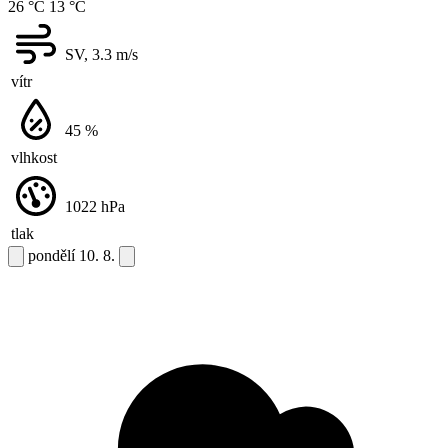
26 °C
13 °C
SV, 3.3
m/s
vítr
45
%
vlhkost
1022
hPa
tlak
pondělí
10. 8.