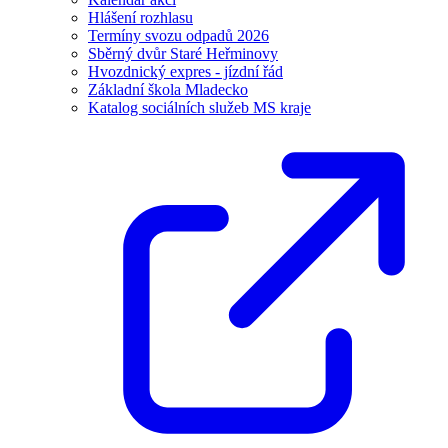
Hlášení rozhlasu
Termíny svozu odpadů 2026
Sběrný dvůr Staré Heřminovy
Hvozdnický expres - jízdní řád
Základní škola Mladecko
Katalog sociálních služeb MS kraje