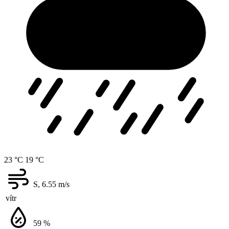
23 °C
19 °C
S, 6.55
m/s
vítr
59
%