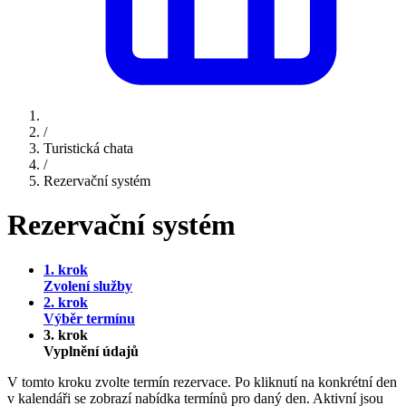
/
Turistická chata
/
Rezervační systém
Rezervační systém
1. krok
Zvolení služby
2. krok
Výběr termínu
3. krok
Vyplnění údajů
V tomto kroku zvolte termín rezervace. Po kliknutí na konkrétní den
v kalendáři se zobrazí nabídka termínů pro daný den. Aktivní jsou