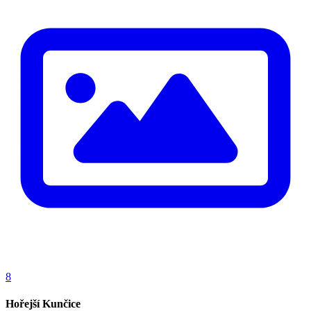
8
Hořejší Kunčice