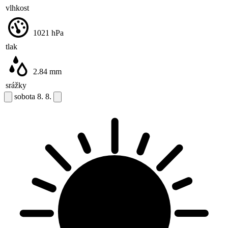
vlhkost
1021
hPa
tlak
2.84
mm
srážky
sobota
8. 8.