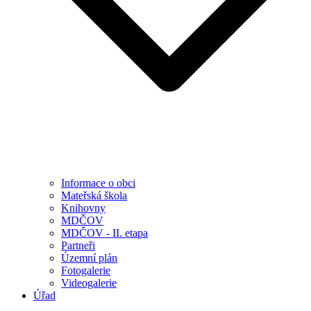
Informace o obci
Mateřská škola
Knihovny
MDČOV
MDČOV - II. etapa
Partneři
Územní plán
Fotogalerie
Videogalerie
Úřad