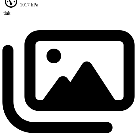
1017
hPa
tlak