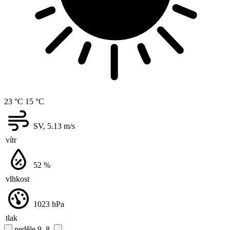
23 °C
15 °C
SV, 5.13
m/s
vítr
52
%
vlhkost
1023
hPa
tlak
neděle
9. 8.