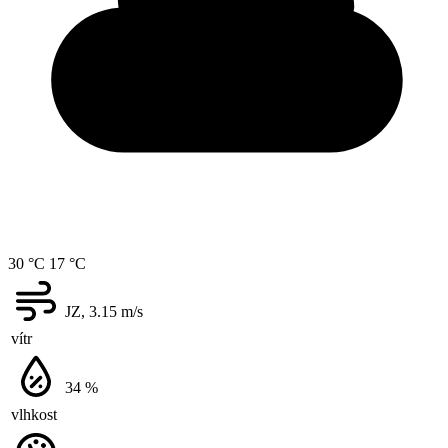
30 °C
17 °C
JZ, 3.15
m/s
vítr
34
%
vlhkost