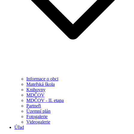
Informace o obci
Mateřská škola
Knihovny
MDČOV
MDČOV - II. etapa
Partneři
Územní plán
Fotogalerie
Videogalerie
Úřad