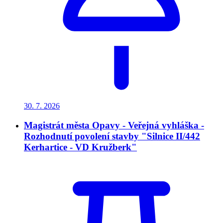
30. 7.
2026
Magistrát města Opavy - Veřejná vyhláška -
Rozhodnutí povolení stavby "Silnice II/442
Kerhartice - VD Kružberk"