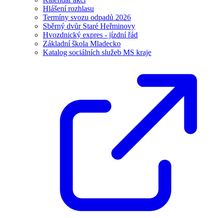
Hlášení rozhlasu
Termíny svozu odpadů 2026
Sběrný dvůr Staré Heřminovy
Hvozdnický expres - jízdní řád
Základní škola Mladecko
Katalog sociálních služeb MS kraje