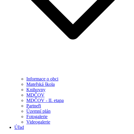
Informace o obci
Mateřská škola
Knihovny
MDČOV
MDČOV - II. etapa
Partneři
Územní plán
Fotogalerie
Videogalerie
Úřad