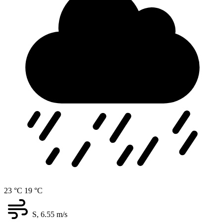
23 °C
19 °C
S, 6.55
m/s