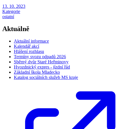
13. 10. 2023
Kategorie
ostatní
Aktuálně
Aktuální informace
Kalendář akcí
Hlášení rozhlasu
Termíny svozu odpadů 2026
Sběrný dvůr Staré Heřminovy
Hvozdnický expres - jízdní řád
Základní škola Mladecko
Katalog sociálních služeb MS kraje