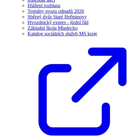
Hlášení rozhlasu
Termíny svozu odpadů 2026
Sběrný dvůr Staré Heřminovy
Hvozdnický expres - jízdní řád
Základní škola Mladecko
Katalog sociálních služeb MS kraje