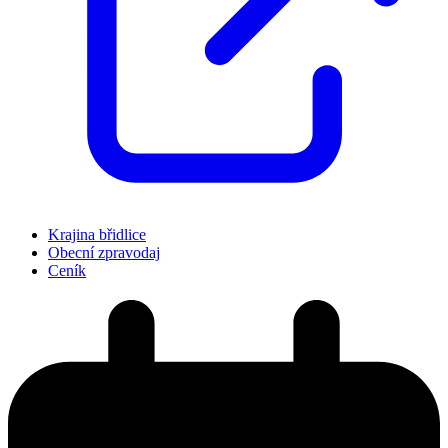
Krajina břidlice
Obecní zpravodaj
Ceník