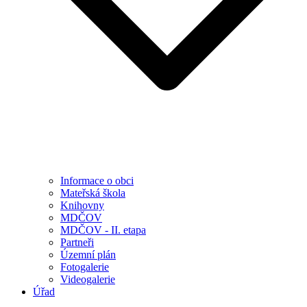
Informace o obci
Mateřská škola
Knihovny
MDČOV
MDČOV - II. etapa
Partneři
Územní plán
Fotogalerie
Videogalerie
Úřad