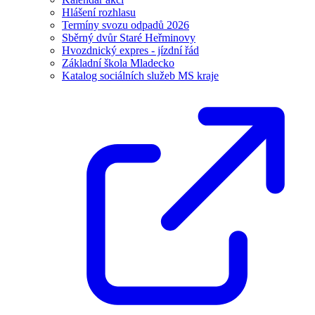
Hlášení rozhlasu
Termíny svozu odpadů 2026
Sběrný dvůr Staré Heřminovy
Hvozdnický expres - jízdní řád
Základní škola Mladecko
Katalog sociálních služeb MS kraje