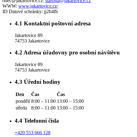
obec@jakartovice.cz:
starosta@jakartovice.cz
WWW:
www.jakartovice.cz/
ID Datové schránky:
jj2b4fh
4.1
Kontaktní poštovní adresa
Jakartovice 89
74753 Jakartovice
4.2
Adresa úřadovny pro osobní návštěvu
Jakartovice 89
74753 Jakartovice
4.3
Úřední hodiny
Den
Čas
Čas
pondělí
8:00 – 11:00
13:00 – 15:00
středa
8:00 – 11:00
13:00 – 15:00
4.4
Telefonní čísla
+420 553 666 128