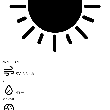
26 °C
13 °C
SV, 3.3
m/s
vítr
45
%
vlhkost