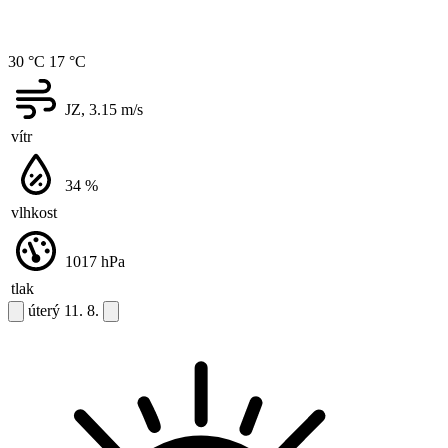
30 °C
17 °C
JZ, 3.15
m/s
vítr
34
%
vlhkost
1017
hPa
tlak
úterý
11. 8.