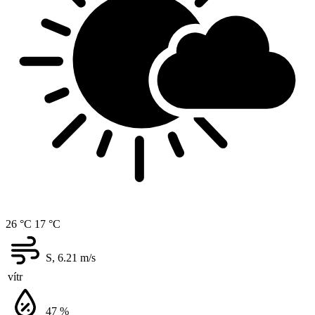
26 °C
17 °C
S, 6.21
m/s
vítr
47
%