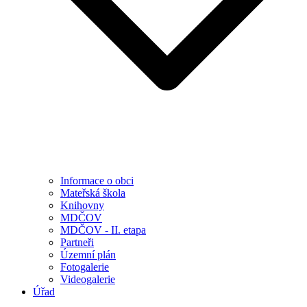
Informace o obci
Mateřská škola
Knihovny
MDČOV
MDČOV - II. etapa
Partneři
Územní plán
Fotogalerie
Videogalerie
Úřad