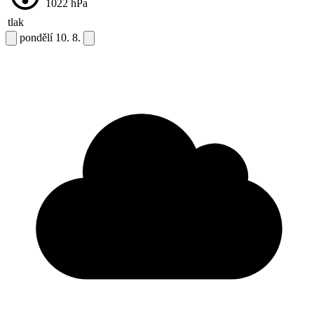
1022
hPa
tlak
pondělí
10. 8.