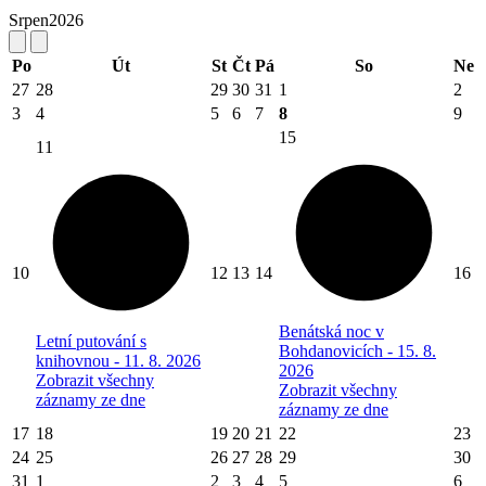
Srpen
2026
Po
Út
St
Čt
Pá
So
Ne
27
28
29
30
31
1
2
3
4
5
6
7
8
9
15
11
10
12
13
14
16
Benátská noc v
Letní putování s
Bohdanovicích - 15. 8.
knihovnou - 11. 8. 2026
2026
Zobrazit všechny
Zobrazit všechny
záznamy ze dne
záznamy ze dne
17
18
19
20
21
22
23
24
25
26
27
28
29
30
31
1
2
3
4
5
6