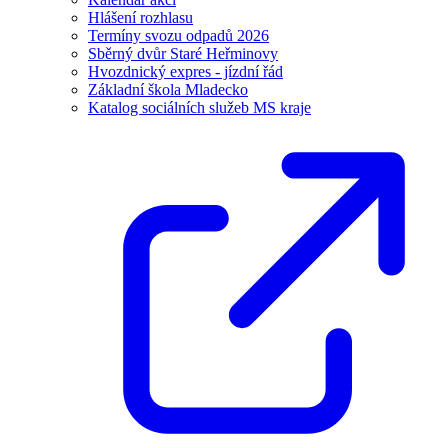
Hlášení rozhlasu
Termíny svozu odpadů 2026
Sběrný dvůr Staré Heřminovy
Hvozdnický expres - jízdní řád
Základní škola Mladecko
Katalog sociálních služeb MS kraje