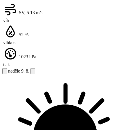
SV, 5.13
m/s
vítr
52
%
vlhkost
1023
hPa
tlak
neděle
9. 8.