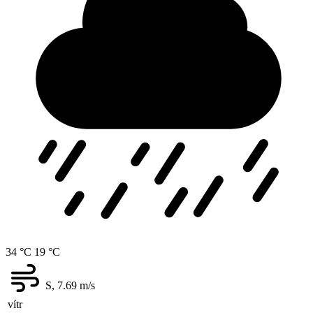
34 °C
19 °C
S, 7.69
m/s
vítr