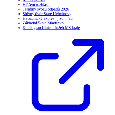
Hlášení rozhlasu
Termíny svozu odpadů 2026
Sběrný dvůr Staré Heřminovy
Hvozdnický expres - jízdní řád
Základní škola Mladecko
Katalog sociálních služeb MS kraje