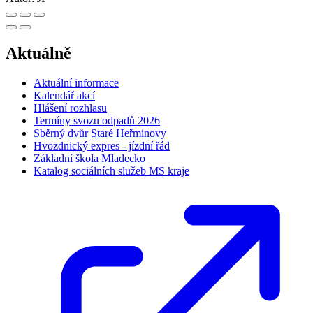
Aktuálně
Aktuální informace
Kalendář akcí
Hlášení rozhlasu
Termíny svozu odpadů 2026
Sběrný dvůr Staré Heřminovy
Hvozdnický expres - jízdní řád
Základní škola Mladecko
Katalog sociálních služeb MS kraje