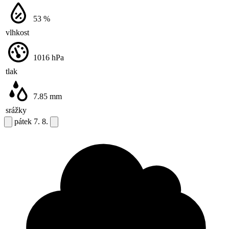
53
%
vlhkost
1016
hPa
tlak
7.85
mm
srážky
pátek
7. 8.