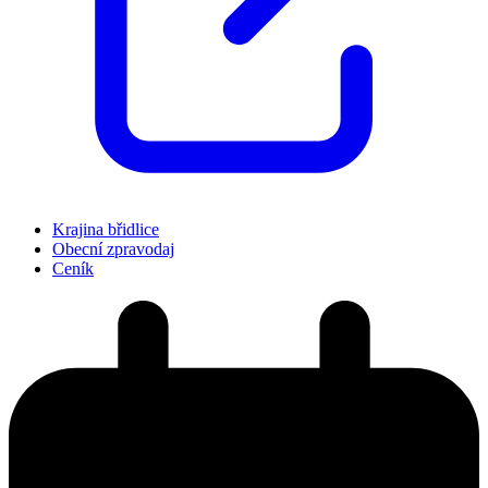
Krajina břidlice
Obecní zpravodaj
Ceník