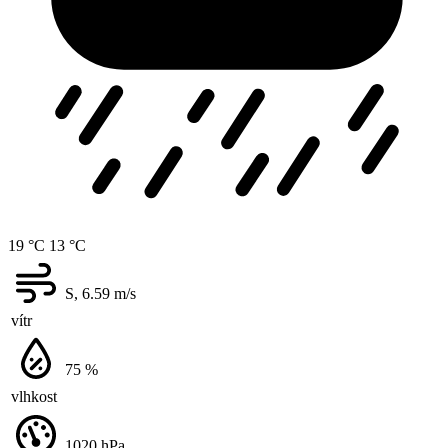
19 °C
13 °C
S, 6.59
m/s
vítr
75
%
vlhkost
1020
hPa