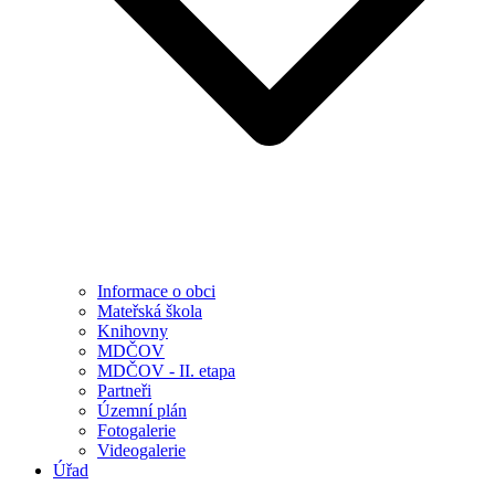
Informace o obci
Mateřská škola
Knihovny
MDČOV
MDČOV - II. etapa
Partneři
Územní plán
Fotogalerie
Videogalerie
Úřad