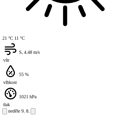
21 °C
11 °C
S, 4.48
m/s
vítr
55
%
vlhkost
1021
hPa
tlak
neděle
9. 8.