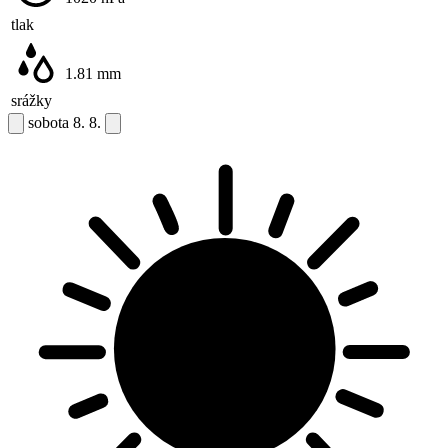
tlak
1.81
mm
srážky
sobota
8. 8.