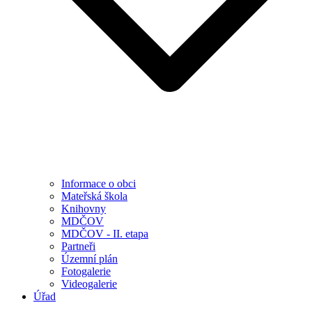
Informace o obci
Mateřská škola
Knihovny
MDČOV
MDČOV - II. etapa
Partneři
Územní plán
Fotogalerie
Videogalerie
Úřad