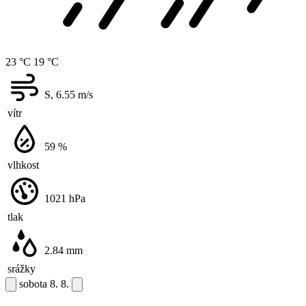
23 °C
19 °C
S, 6.55
m/s
vítr
59
%
vlhkost
1021
hPa
tlak
2.84
mm
srážky
sobota
8. 8.