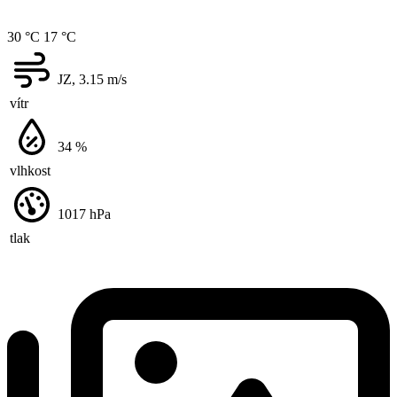
30 °C
17 °C
JZ, 3.15
m/s
vítr
34
%
vlhkost
1017
hPa
tlak