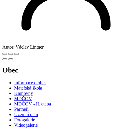
Autor:
Václav Lintner
Obec
Informace o obci
Mateřská škola
Knihovny
MDČOV
MDČOV - II. etapa
Partneři
Územní plán
Fotogalerie
Videogalerie