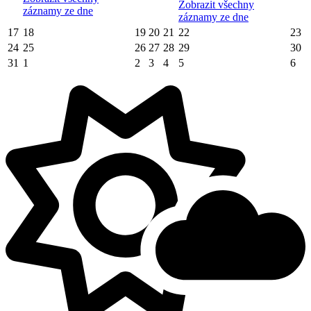
Zobrazit všechny
záznamy ze dne
záznamy ze dne
17
18
19
20
21
22
23
24
25
26
27
28
29
30
31
1
2
3
4
5
6