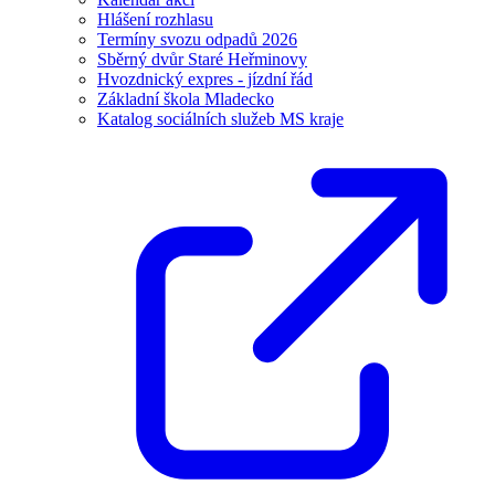
Hlášení rozhlasu
Termíny svozu odpadů 2026
Sběrný dvůr Staré Heřminovy
Hvozdnický expres - jízdní řád
Základní škola Mladecko
Katalog sociálních služeb MS kraje