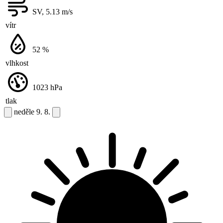
SV, 5.13
m/s
vítr
52
%
vlhkost
1023
hPa
tlak
neděle
9. 8.