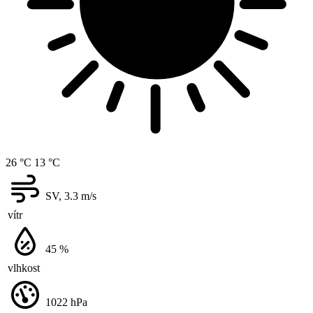
26 °C
13 °C
SV, 3.3
m/s
vítr
45
%
vlhkost
1022
hPa