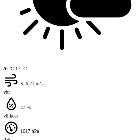
26 °C
17 °C
S, 6.21
m/s
vítr
47
%
vlhkost
1017
hPa
tlak