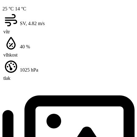
25 °C
14 °C
SV, 4.82
m/s
vítr
40
%
vlhkost
1025
hPa
tlak