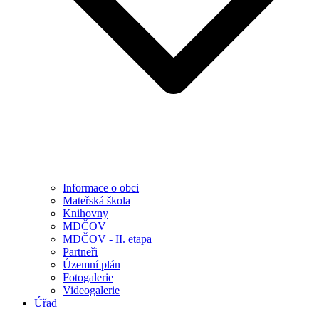
Informace o obci
Mateřská škola
Knihovny
MDČOV
MDČOV - II. etapa
Partneři
Územní plán
Fotogalerie
Videogalerie
Úřad