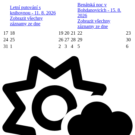
Benátská noc v
Letní putování s
Bohdanovicích - 15. 8.
knihovnou - 11. 8. 2026
2026
Zobrazit všechny
Zobrazit všechny
záznamy ze dne
záznamy ze dne
17
18
19
20
21
22
23
24
25
26
27
28
29
30
31
1
2
3
4
5
6