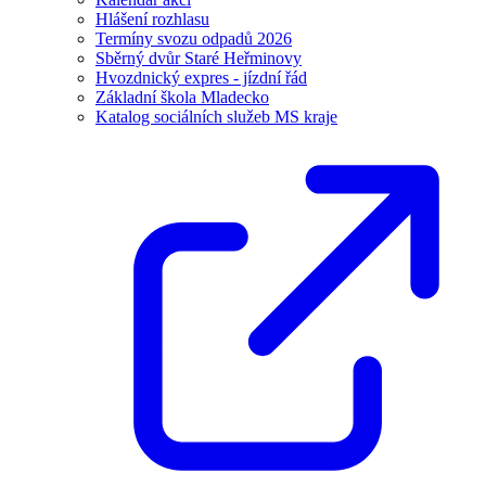
Hlášení rozhlasu
Termíny svozu odpadů 2026
Sběrný dvůr Staré Heřminovy
Hvozdnický expres - jízdní řád
Základní škola Mladecko
Katalog sociálních služeb MS kraje