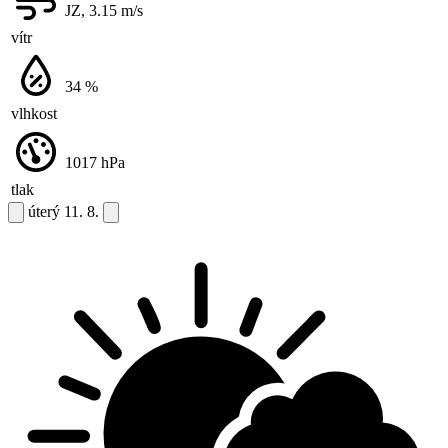
JZ, 3.15
m/s
vítr
34
%
vlhkost
1017
hPa
tlak
úterý
11. 8.