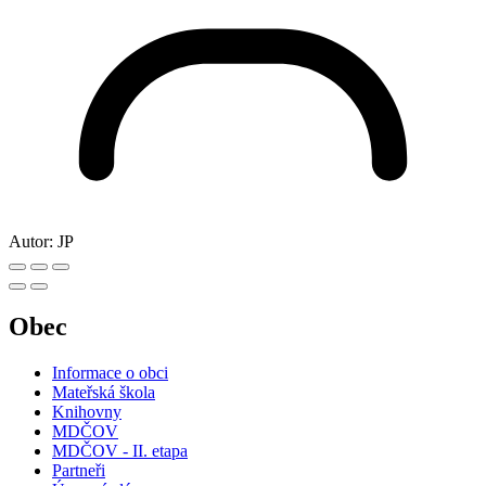
Autor:
JP
Obec
Informace o obci
Mateřská škola
Knihovny
MDČOV
MDČOV - II. etapa
Partneři