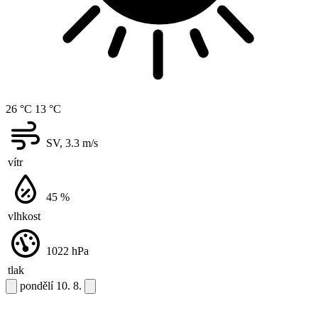
26 °C
13 °C
SV, 3.3
m/s
vítr
45
%
vlhkost
1022
hPa
tlak
pondělí
10. 8.