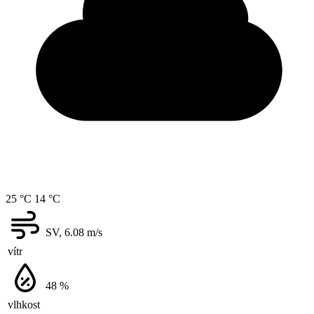
25 °C
14 °C
SV, 6.08
m/s
vítr
48
%
vlhkost