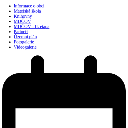
Informace o obci
Mateřská škola
Knihovny
MDČOV
MDČOV - II. etapa
Partneři
Územní plán
Fotogalerie
Videogalerie