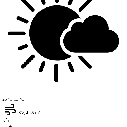
25 °C
13 °C
SV, 4.35
m/s
vítr