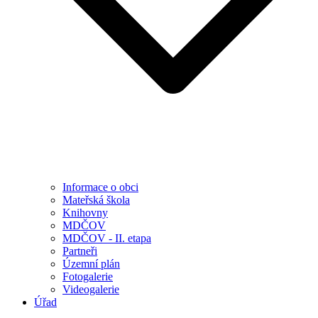
Informace o obci
Mateřská škola
Knihovny
MDČOV
MDČOV - II. etapa
Partneři
Územní plán
Fotogalerie
Videogalerie
Úřad