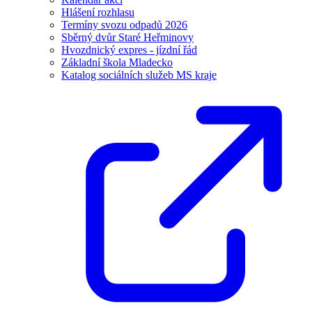
Hlášení rozhlasu
Termíny svozu odpadů 2026
Sběrný dvůr Staré Heřminovy
Hvozdnický expres - jízdní řád
Základní škola Mladecko
Katalog sociálních služeb MS kraje