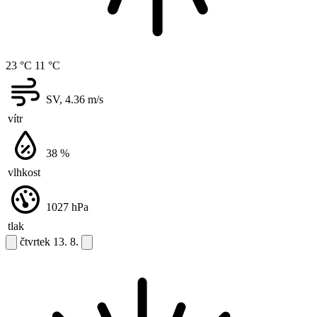
23 °C
11 °C
SV, 4.36
m/s
vítr
38
%
vlhkost
1027
hPa
tlak
čtvrtek
13. 8.