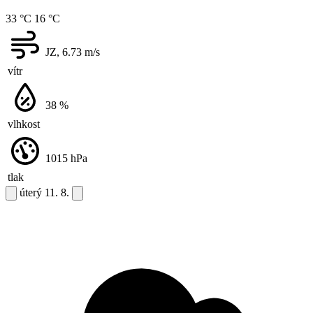
33 °C
16 °C
JZ, 6.73
m/s
vítr
38
%
vlhkost
1015
hPa
tlak
úterý
11. 8.