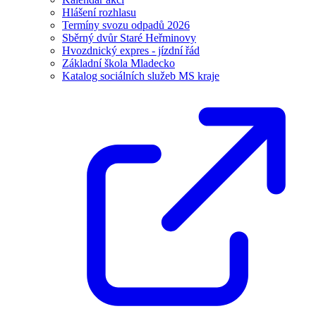
Hlášení rozhlasu
Termíny svozu odpadů 2026
Sběrný dvůr Staré Heřminovy
Hvozdnický expres - jízdní řád
Základní škola Mladecko
Katalog sociálních služeb MS kraje