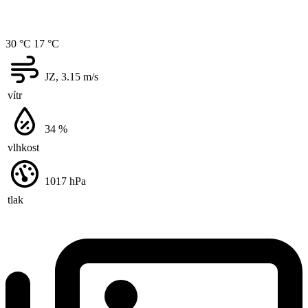
30 °C
17 °C
JZ, 3.15
m/s
vítr
34
%
vlhkost
1017
hPa
tlak