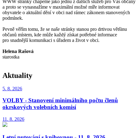
WWW stránky chápeme jako jednu z dalších služeb pro Vás občany
a proto se vynasnažíme v maximální možné míře informovat
obyvatele o aktuální dění v obci nad rámec zákonem stanovených
podmínek.
Pevně věřím tomu, že se naše stránky stanou pro drtivou většinu
občanů místem, kde může každý získat potřebné informace
pro snadnější komunikaci s úřadem a život v obci.
Helena Rašová
starostka
Aktuality
5. 8.
2026
VOLBY - Stanovení minimálního počtu členů
okrskových volebních komisí
11. 8.
2026
Letní putování s knihovnou - 11. 8. 2026