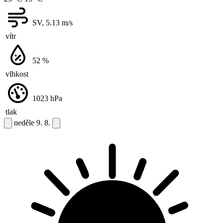
SV, 5.13
m/s
vítr
52
%
vlhkost
1023
hPa
tlak
neděle
9. 8.