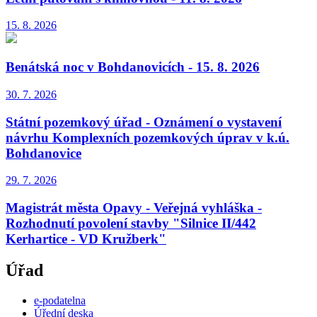
15. 8.
2026
Benátská noc v Bohdanovicích - 15. 8. 2026
30. 7.
2026
Státní pozemkový úřad - Oznámení o vystavení
návrhu Komplexních pozemkových úprav v k.ú.
Bohdanovice
29. 7.
2026
Magistrát města Opavy - Veřejná vyhláška -
Rozhodnutí povolení stavby "Silnice II/442
Kerhartice - VD Kružberk"
Úřad
e-podatelna
Úřední deska