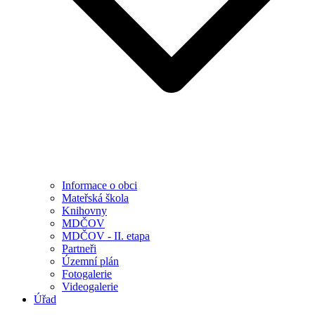
Informace o obci
Mateřská škola
Knihovny
MDČOV
MDČOV - II. etapa
Partneři
Územní plán
Fotogalerie
Videogalerie
Úřad