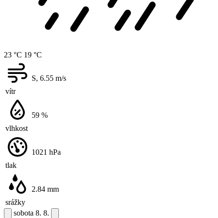
23 °C
19 °C
S, 6.55
m/s
vítr
59
%
vlhkost
1021
hPa
tlak
2.84
mm
srážky
sobota
8. 8.