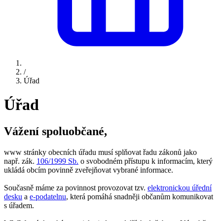
/
Úřad
Úřad
Vážení spoluobčané,
www stránky obecních úřadu musí splňovat řadu zákonů jako
např. zák.
106/1999 Sb.
o svobodném přístupu k informacím, který
ukládá obcím povinně zveřejňovat vybrané informace.
Současně máme za povinnost provozovat tzv.
elektronickou úřední
desku
a
e-podatelnu
, která pomáhá snadněji občanům komunikovat
s úřadem.