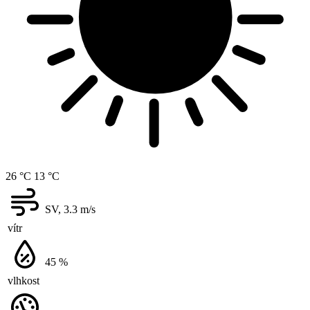
26 °C
13 °C
SV, 3.3
m/s
vítr
45
%
vlhkost