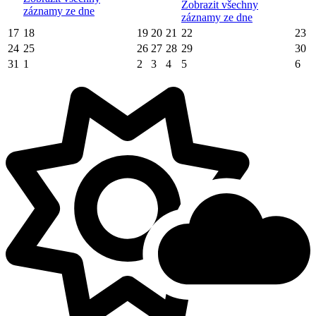
Zobrazit všechny
záznamy ze dne
záznamy ze dne
17
18
19
20
21
22
23
24
25
26
27
28
29
30
31
1
2
3
4
5
6