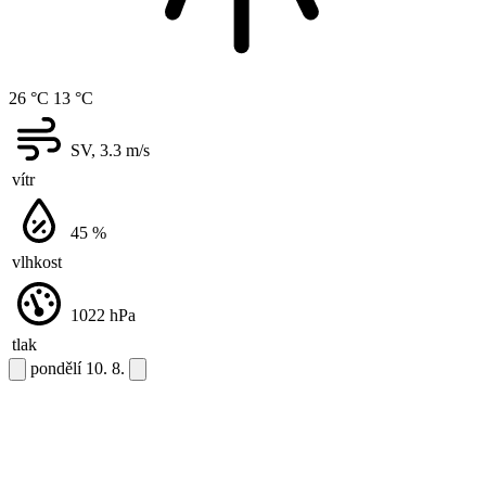
26 °C
13 °C
SV, 3.3
m/s
vítr
45
%
vlhkost
1022
hPa
tlak
pondělí
10. 8.