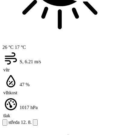
26 °C
17 °C
S, 6.21
m/s
vítr
47
%
vlhkost
1017
hPa
tlak
středa
12. 8.