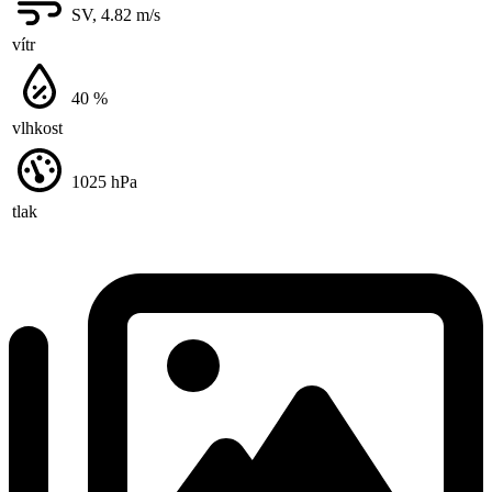
SV, 4.82
m/s
vítr
40
%
vlhkost
1025
hPa
tlak