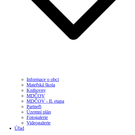
Informace o obci
Mateřská škola
Knihovny
MDČOV
MDČOV - II. etapa
Partneři
Územní plán
Fotogalerie
Videogalerie
Úřad