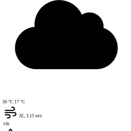
30 °C
17 °C
JZ, 3.15
m/s
vítr