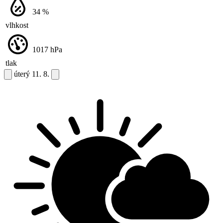
34
%
vlhkost
1017
hPa
tlak
úterý
11. 8.