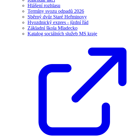
Hlášení rozhlasu
Termíny svozu odpadů 2026
Sběrný dvůr Staré Heřminovy
Hvozdnický expres - jízdní řád
Základní škola Mladecko
Katalog sociálních služeb MS kraje