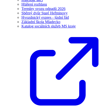
Hlášení rozhlasu
Termíny svozu odpadů 2026
Sběrný dvůr Staré Heřminovy
Hvozdnický expres - jízdní řád
Základní škola Mladecko
Katalog sociálních služeb MS kraje