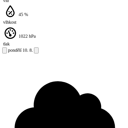
vítr
45
%
vlhkost
1022
hPa
tlak
pondělí
10. 8.