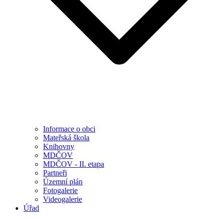
Informace o obci
Mateřská škola
Knihovny
MDČOV
MDČOV - II. etapa
Partneři
Územní plán
Fotogalerie
Videogalerie
Úřad