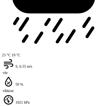
23 °C
19 °C
S, 6.55
m/s
vítr
59
%
vlhkost
1021
hPa