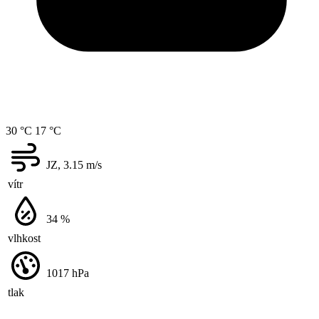
30 °C
17 °C
JZ, 3.15
m/s
vítr
34
%
vlhkost
1017
hPa
tlak