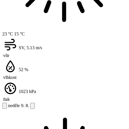
23 °C
15 °C
SV, 5.13
m/s
vítr
52
%
vlhkost
1023
hPa
tlak
neděle
9. 8.