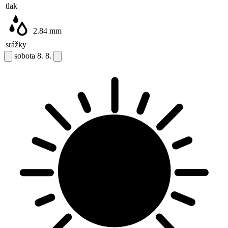
tlak
2.84
mm
srážky
sobota
8. 8.