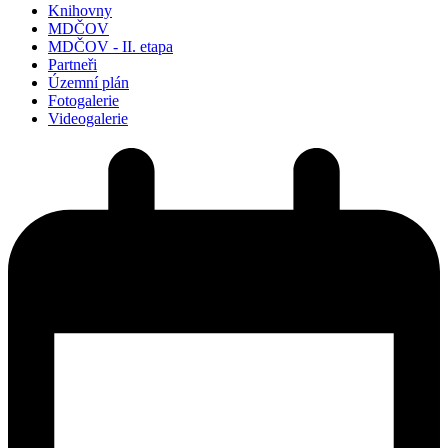
Knihovny
MDČOV
MDČOV - II. etapa
Partneři
Územní plán
Fotogalerie
Videogalerie