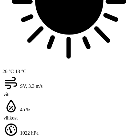
26 °C
13 °C
SV, 3.3
m/s
vítr
45
%
vlhkost
1022
hPa