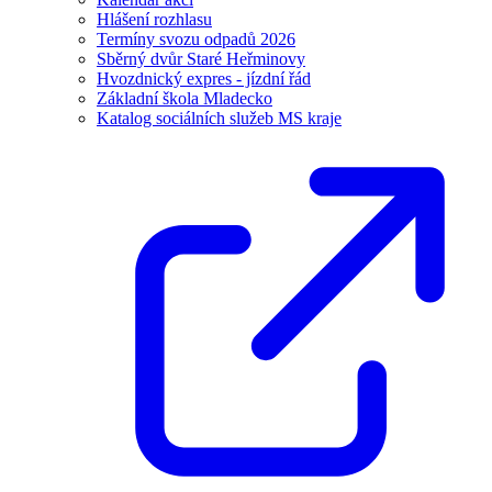
Hlášení rozhlasu
Termíny svozu odpadů 2026
Sběrný dvůr Staré Heřminovy
Hvozdnický expres - jízdní řád
Základní škola Mladecko
Katalog sociálních služeb MS kraje