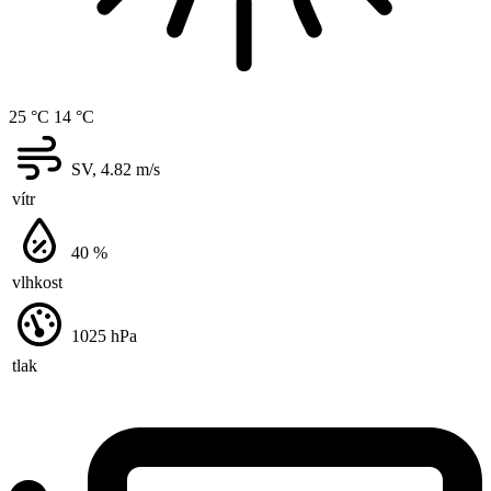
25 °C
14 °C
SV, 4.82
m/s
vítr
40
%
vlhkost
1025
hPa
tlak