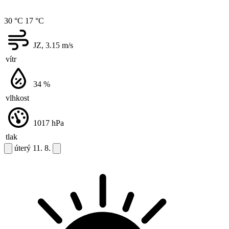
30 °C
17 °C
JZ, 3.15
m/s
vítr
34
%
vlhkost
1017
hPa
tlak
úterý
11. 8.