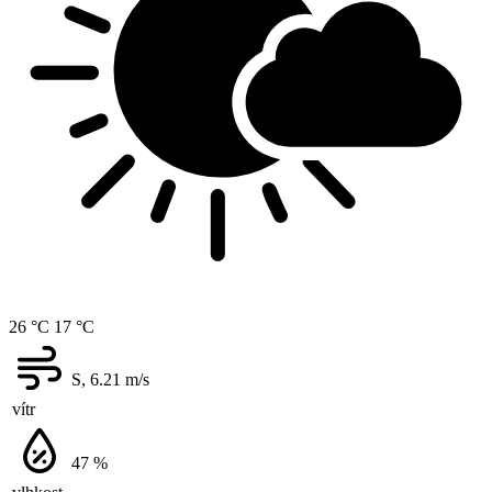
26 °C
17 °C
S, 6.21
m/s
vítr
47
%