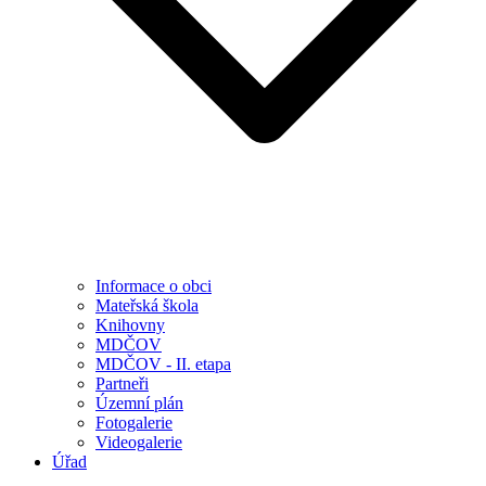
Informace o obci
Mateřská škola
Knihovny
MDČOV
MDČOV - II. etapa
Partneři
Územní plán
Fotogalerie
Videogalerie
Úřad