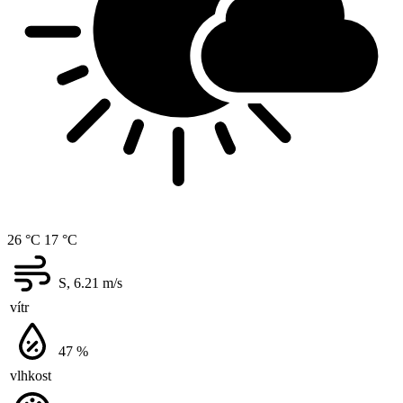
26 °C
17 °C
S, 6.21
m/s
vítr
47
%
vlhkost