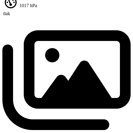
1017
hPa
tlak