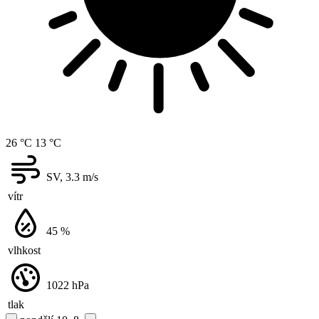
26 °C
13 °C
SV, 3.3
m/s
vítr
45
%
vlhkost
1022
hPa
tlak