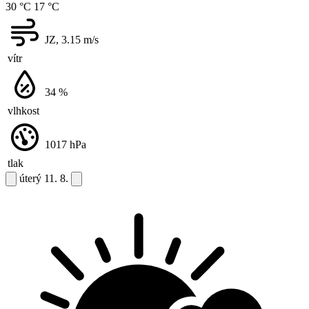
30 °C
17 °C
JZ, 3.15
m/s
vítr
34
%
vlhkost
1017
hPa
tlak
úterý
11. 8.