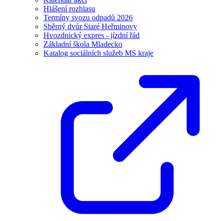
Hlášení rozhlasu
Termíny svozu odpadů 2026
Sběrný dvůr Staré Heřminovy
Hvozdnický expres - jízdní řád
Základní škola Mladecko
Katalog sociálních služeb MS kraje