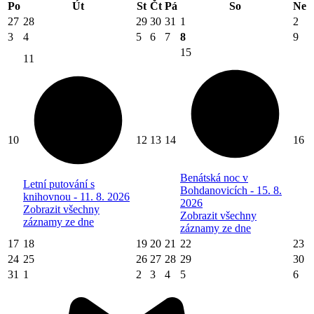
Po
Út
St
Čt
Pá
So
Ne
27
28
29
30
31
1
2
3
4
5
6
7
8
9
15
11
10
12
13
14
16
Benátská noc v
Letní putování s
Bohdanovicích - 15. 8.
knihovnou - 11. 8. 2026
2026
Zobrazit všechny
Zobrazit všechny
záznamy ze dne
záznamy ze dne
17
18
19
20
21
22
23
24
25
26
27
28
29
30
31
1
2
3
4
5
6