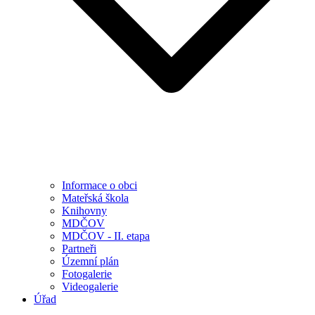
Informace o obci
Mateřská škola
Knihovny
MDČOV
MDČOV - II. etapa
Partneři
Územní plán
Fotogalerie
Videogalerie
Úřad