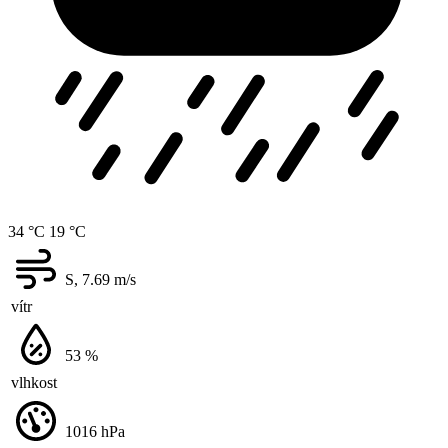
34 °C
19 °C
S, 7.69
m/s
vítr
53
%
vlhkost
1016
hPa