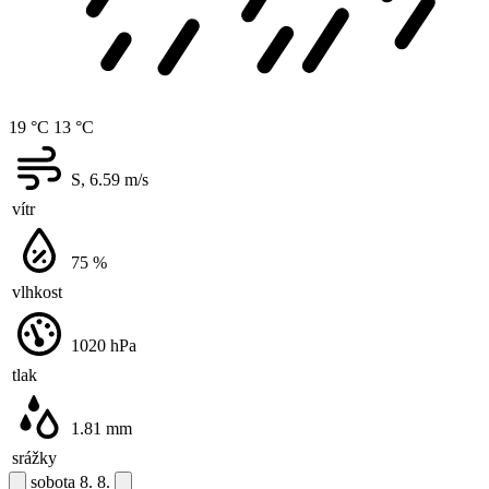
19 °C
13 °C
S, 6.59
m/s
vítr
75
%
vlhkost
1020
hPa
tlak
1.81
mm
srážky
sobota
8. 8.