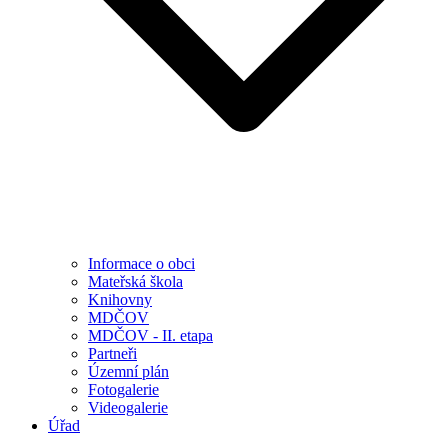
Informace o obci
Mateřská škola
Knihovny
MDČOV
MDČOV - II. etapa
Partneři
Územní plán
Fotogalerie
Videogalerie
Úřad