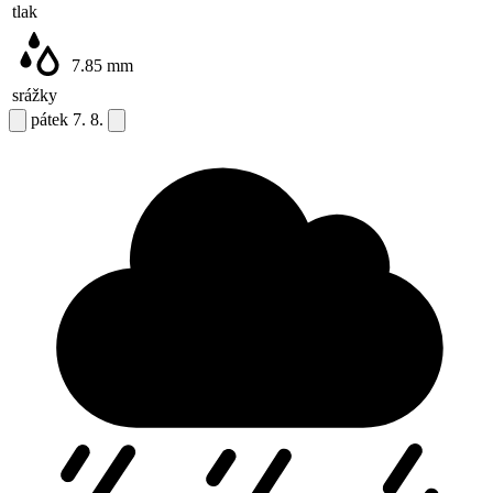
tlak
7.85
mm
srážky
pátek
7. 8.