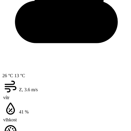
26 °C
13 °C
Z, 3.6
m/s
vítr
41
%
vlhkost