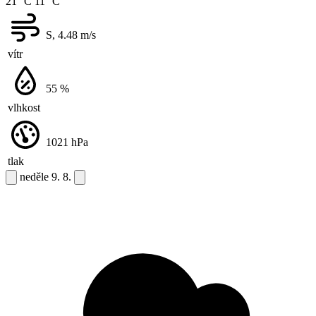
21 °C
11 °C
S, 4.48
m/s
vítr
55
%
vlhkost
1021
hPa
tlak
neděle
9. 8.