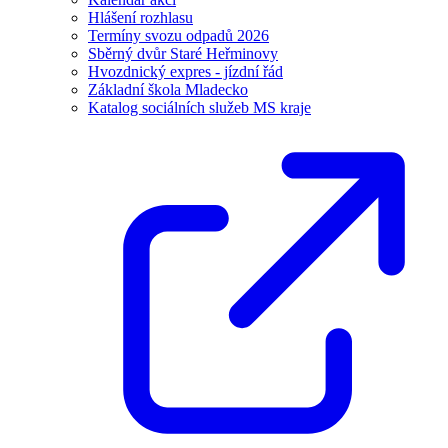
Hlášení rozhlasu
Termíny svozu odpadů 2026
Sběrný dvůr Staré Heřminovy
Hvozdnický expres - jízdní řád
Základní škola Mladecko
Katalog sociálních služeb MS kraje